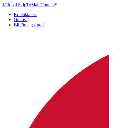
$Global.SkipToMainContent$
Kontakta oss
Om oss
Bli företagskund