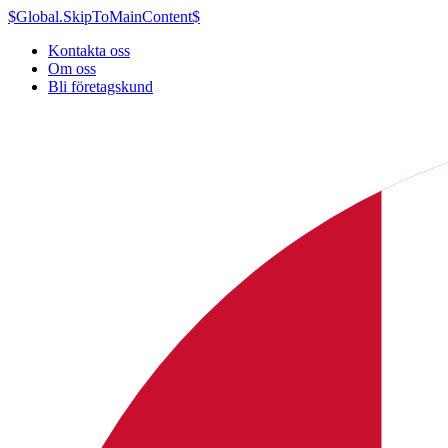
$Global.SkipToMainContent$
Kontakta oss
Om oss
Bli företagskund