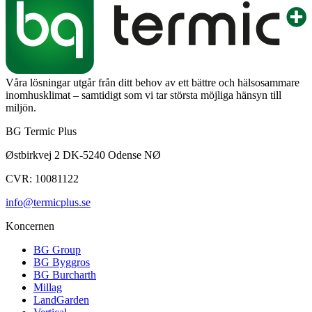
Våra lösningar utgår från ditt behov av ett bättre och hälsosammare
inomhusklimat – samtidigt som vi tar största möjliga hänsyn till
miljön.
BG Termic Plus
Østbirkvej 2 DK-5240 Odense NØ
CVR: 10081122
info@termicplus.se
Koncernen
BG Group
BG Byggros
BG Burcharth
Millag
LandGarden