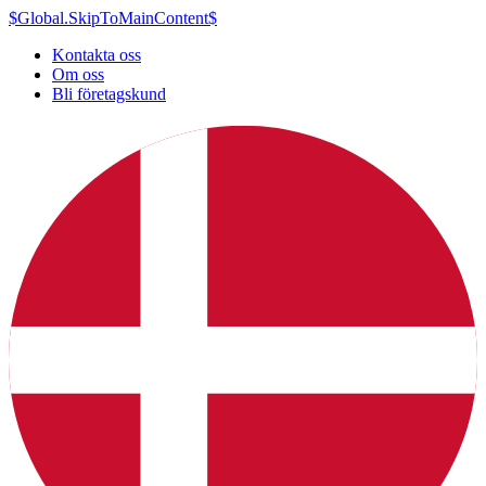
$Global.SkipToMainContent$
Kontakta oss
Om oss
Bli företagskund