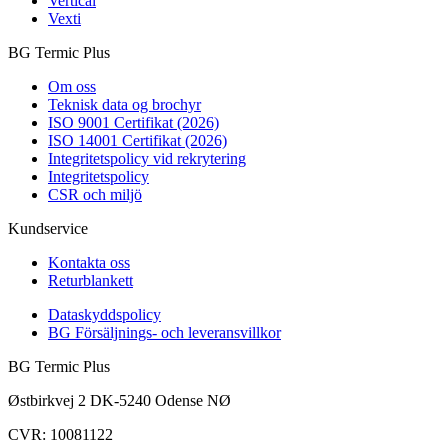
Vertical
Vexti
BG Termic Plus
Om oss
Teknisk data og brochyr
ISO 9001 Certifikat (2026)
ISO 14001 Certifikat (2026)
Integritetspolicy vid rekrytering
Integritetspolicy
CSR och miljö
Kundservice
Kontakta oss
Returblankett
Dataskyddspolicy
BG Försäljnings- och leveransvillkor
BG Termic Plus
Østbirkvej 2 DK-5240 Odense NØ
CVR: 10081122