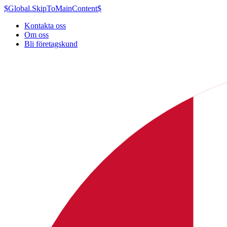
$Global.SkipToMainContent$
Kontakta oss
Om oss
Bli företagskund