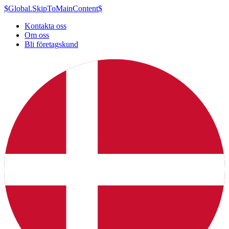
$Global.SkipToMainContent$
Kontakta oss
Om oss
Bli företagskund