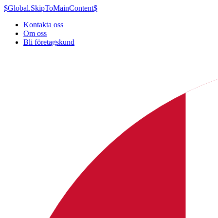
$Global.SkipToMainContent$
Kontakta oss
Om oss
Bli företagskund