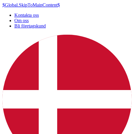
$Global.SkipToMainContent$
Kontakta oss
Om oss
Bli företagskund