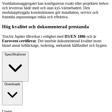
JUPITER006
TriaAir JUPITER 6
Centrala ventilationsaggregat med hög
energieffektivitet
TriaAir Jupiter är ett flexibelt, moduluppbyggt ventilationsaggregat
utvecklat för kommersiella fastigheter, offentliga miljöer och större
bostadsprojekt. Aggregatet är utformat för att säkerställa ett
hälsosamt och stabilt inomhusklimat med låg energiförbrukning och
hög driftsäkerhet. Begär pris genom att registrera dig som