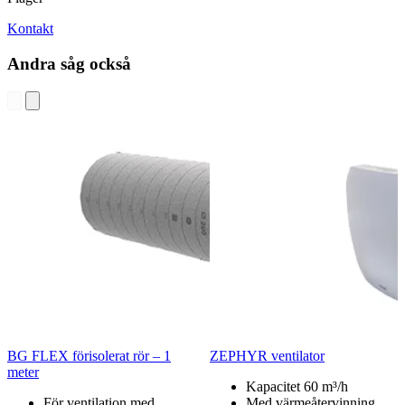
företagskund.
Flexibel lösning – anpassad efter ditt projekt
Ventilationsaggregatet kan konfigureras exakt efter projektets behov
och levereras både med och utan kyl-/värmebatteri. Den
moduluppbyggda konstruktionen gör installation, service och
framtida anpassningar enkla och effektiva.
Hög kvalitet och dokumenterad prestanda
TriaAir Jupiter tillverkas i enlighet med
DS/EN 1886
och är
Eurovent-certifierat
. Det innebär dokumenterad kvalitet inom
bland annat luftläckage, isolering, mekanisk hållfasthet och hygien.
Specifikationer
Downloads