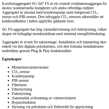
Komfortaggregatet SG 047 FS är ett centralt ventilationsaggregat för
skolor, kommersiella fastigheter och andra offentliga miljöer.
Aggregatet är utrustat med kondenspump samt integrerad CO₂-
sensor och PIR-sensor. Den inbyggda CO₂-sensorn säkerställer att
koldioxidhalten i luften uppfyller gällande krav.
SG FS-aggregatet har hög värmeåtervinning och fuktstyrning, vilket
skapar ett behagligt inomhusklimat med minimal energiförbrukning.
Aggregatet är avsett för takmontage. Installation och injustering sker
enkelt via den digitala pekskärmen, och den fortsatta installationen
underlättas genom Plug & Play-funktionalitet.
Egenskaper
Motströmsvärmeväxlare
CO₂-sensor
Kondenspump
PIR-sensor
Filterlarm
Filterstyrning
Fuktstyrning
Automatisk avfrostning av värmeväxlaren
Bypassfunktion
Styrning via pekskärm och förberedd för appstyrning