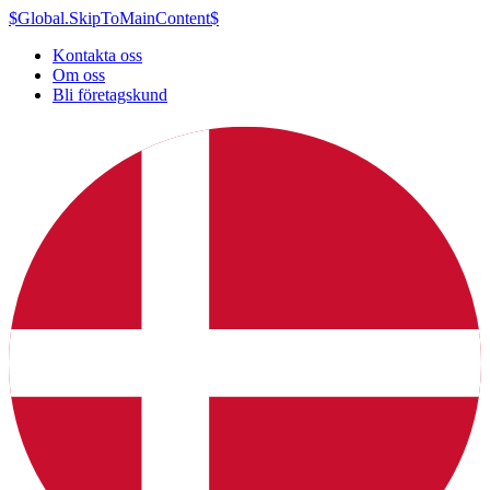
$Global.SkipToMainContent$
Kontakta oss
Om oss
Bli företagskund