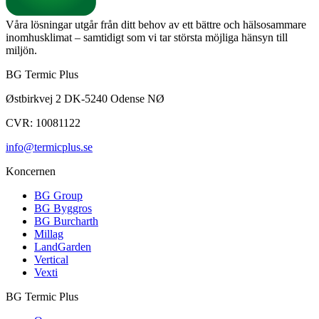
Våra lösningar utgår från ditt behov av ett bättre och hälsosammare
inomhusklimat – samtidigt som vi tar största möjliga hänsyn till
miljön.
BG Termic Plus
Østbirkvej 2 DK-5240 Odense NØ
CVR: 10081122
info@termicplus.se
Koncernen
BG Group
BG Byggros
BG Burcharth
Millag
LandGarden
Vertical
Vexti
BG Termic Plus