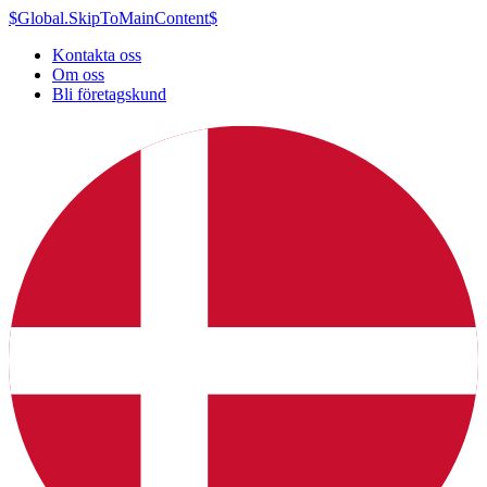
$Global.SkipToMainContent$
Kontakta oss
Om oss
Bli företagskund