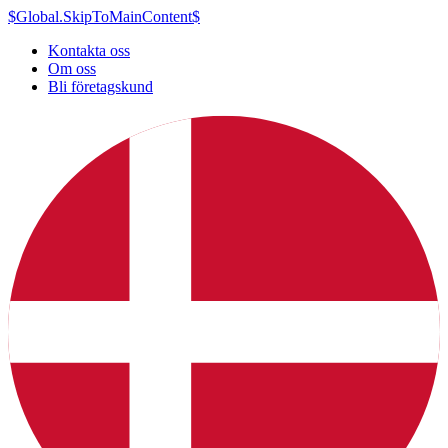
$Global.SkipToMainContent$
Kontakta oss
Om oss
Bli företagskund